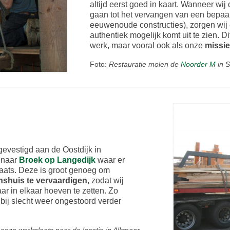
altijd eerst goed in kaart. Wanneer wi
gaan tot het vervangen van een bepaal
eeuwenoude constructies), zorgen wij 
authentiek mogelijk komt uit te zien. D
werk, maar vooral ook als onze
missi
Foto:
Restauratie molen de
Noorder M
in S
evestigd aan de Oostdijk in
t naar
Broek op Langedijk
waar er
aats. Deze is groot genoeg om
nshuis te vervaardigen
, zodat wij
ar in elkaar hoeven te zetten. Zo
bij slecht weer ongestoord verder