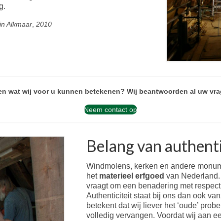
g.
in Alkmaar
,
2010
ten wat wij voor u kunnen betekenen? Wij beantwoorden al uw vra
Neem contact op
Belang van authenti
Windmolens, kerken en andere monume
het
materieel erfgoed
van Nederland.
vraagt om een benadering met respect 
Authenticiteit staat bij ons dan ook v
betekent dat wij liever het ‘oude’ prob
volledig vervangen. Voordat wij aan e