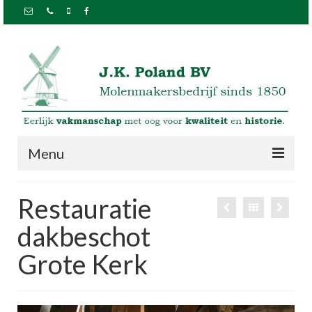
Menu
Home
Restauratie
Over ons
dakbeschot
Projecten
Grote Kerk
Molens
Kerken en torens